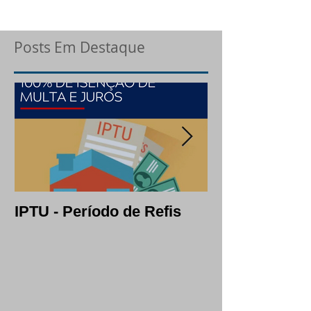
Posts Em Destaque
IPTU - Período de Refis
Lotes: opção c
segura em per
crise