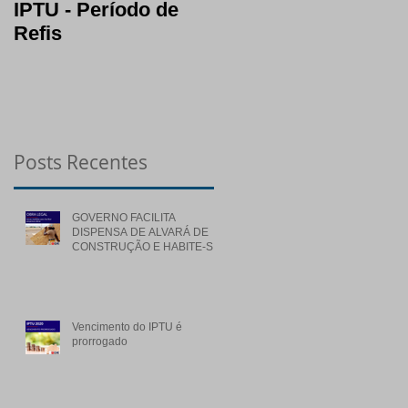
IPTU - Período de
Lotes: opção certa 
Refis
segura em período
de crise
Posts Recentes
GOVERNO FACILITA
DISPENSA DE ALVARÁ DE
CONSTRUÇÃO E HABITE-SE
PARA OBRAS DE BAIXO
RISCO
Vencimento do IPTU é
prorrogado