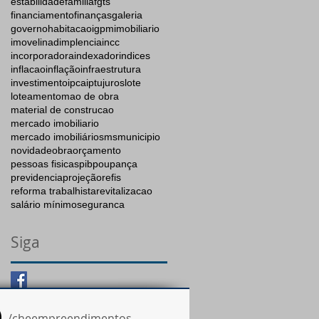
estabilidade
familia
fgts
financiamento
finanças
galeria
governo
habitacao
igpm
imobiliario
imovel
inadimplencia
incc
incorporadora
indexador
indices
inflacao
inflação
infraestrutura
investimento
ipca
iptu
juros
lote
loteamento
mao de obra
material de construcao
mercado imobiliario
mercado imobiliários
ms
municipio
novidade
obra
orçamento
pessoas fisicas
pib
poupança
previdencia
projeção
refis
reforma trabalhista
revitalizacao
salário mínimo
seguranca
Siga
/cheempreendimentos