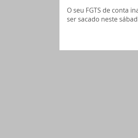
O seu FGTS de conta in
ser sacado neste sába