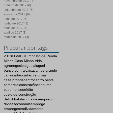
novembro de 2017
(4)
4 posts
outubro de 2017
(6)
6 posts
setembro de 2017
(6)
6 posts
agosto de 2017
(8)
8 posts
julho de 2017
(6)
6 posts
junho de 2017
(3)
3 posts
maio de 2017
(5)
5 posts
abril de 2017
(1)
1 post
março de 2017
(3)
3 posts
Procurar por tags
2018
FGV
IBGE
Imposto de Renda
Minha Casa Minha Vida
agronegocio
alguel
aluguel
banco central
caixa
campo grande
carro
cartão
cartão reforma
casa propria
centro
centro oeste
comercial
construção
consumo
copom
crise
crédito
custo de construção
deficit habitacional
desemprego
dívidas
economia
emprego
empregos
endividamento