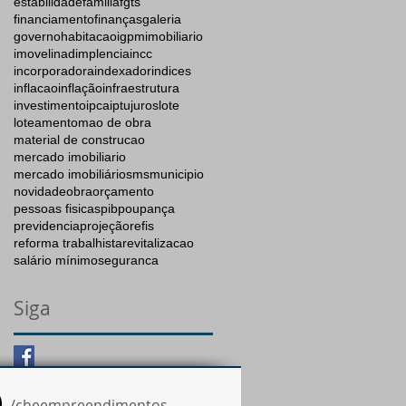
estabilidade
familia
fgts
financiamento
finanças
galeria
governo
habitacao
igpm
imobiliario
imovel
inadimplencia
incc
incorporadora
indexador
indices
inflacao
inflação
infraestrutura
investimento
ipca
iptu
juros
lote
loteamento
mao de obra
material de construcao
mercado imobiliario
mercado imobiliários
ms
municipio
novidade
obra
orçamento
pessoas fisicas
pib
poupança
previdencia
projeção
refis
reforma trabalhista
revitalizacao
salário mínimo
seguranca
Siga
/cheempreendimentos