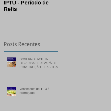
IPTU - Período de
Lotes: opção certa 
Refis
segura em período
de crise
Posts Recentes
GOVERNO FACILITA
DISPENSA DE ALVARÁ DE
CONSTRUÇÃO E HABITE-SE
PARA OBRAS DE BAIXO
RISCO
Vencimento do IPTU é
prorrogado