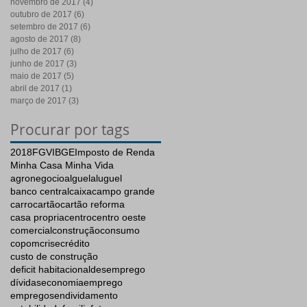
novembro de 2017
(4)
4 posts
outubro de 2017
(6)
6 posts
setembro de 2017
(6)
6 posts
agosto de 2017
(8)
8 posts
julho de 2017
(6)
6 posts
junho de 2017
(3)
3 posts
maio de 2017
(5)
5 posts
abril de 2017
(1)
1 post
março de 2017
(3)
3 posts
Procurar por tags
2018
FGV
IBGE
Imposto de Renda
Minha Casa Minha Vida
agronegocio
alguel
aluguel
banco central
caixa
campo grande
carro
cartão
cartão reforma
casa propria
centro
centro oeste
comercial
construção
consumo
copom
crise
crédito
custo de construção
deficit habitacional
desemprego
dívidas
economia
emprego
empregos
endividamento