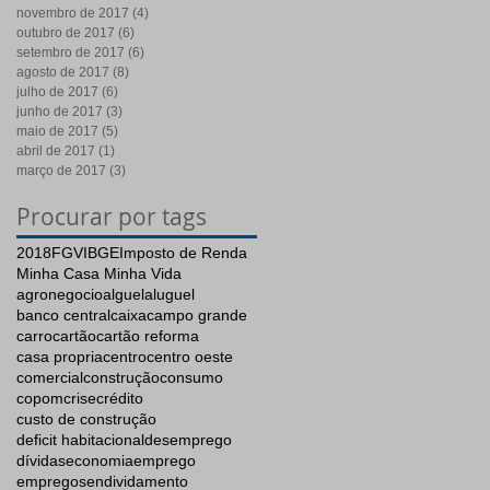
novembro de 2017
(4)
4 posts
outubro de 2017
(6)
6 posts
setembro de 2017
(6)
6 posts
agosto de 2017
(8)
8 posts
julho de 2017
(6)
6 posts
junho de 2017
(3)
3 posts
maio de 2017
(5)
5 posts
abril de 2017
(1)
1 post
março de 2017
(3)
3 posts
Procurar por tags
2018
FGV
IBGE
Imposto de Renda
Minha Casa Minha Vida
agronegocio
alguel
aluguel
banco central
caixa
campo grande
carro
cartão
cartão reforma
casa propria
centro
centro oeste
comercial
construção
consumo
copom
crise
crédito
custo de construção
deficit habitacional
desemprego
dívidas
economia
emprego
empregos
endividamento