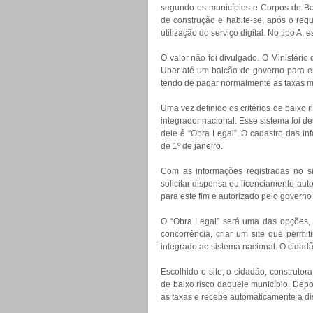
segundo os municípios e Corpos de Bom
de construção e habite-se, após o req
utilização do serviço digital. No tipo A
O valor não foi divulgado. O Ministério
Uber até um balcão de governo para ent
tendo de pagar normalmente as taxas mu
Uma vez definido os critérios de baixo r
integrador nacional. Esse sistema foi d
dele é “Obra Legal”. O cadastro das inf
de 1º de janeiro.
Com as informações registradas no si
solicitar dispensa ou licenciamento aut
para este fim e autorizado pelo governo 
O “Obra Legal” será uma das opções, 
concorrência, criar um site que permit
integrado ao sistema nacional. O cidadã
Escolhido o site, o cidadão, construtor
de baixo risco daquele município. Depo
as taxas e recebe automaticamente a di