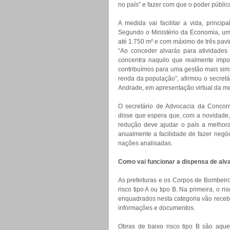
no país” e fazer com que o poder público
A medida vai facilitar a vida, princi
Segundo o Ministério da Economia, um
até 1.750 m² e com máximo de três pav
“Ao conceder alvarás para atividades 
concentra naquilo que realmente impo
contribuímos para uma gestão mais sim
renda da população”, afirmou o secretá
Andrade, em apresentação virtual da m
O secretário de Advocacia da Concorr
disse que espera que, com a novidade, 
redução deve ajudar o país a melhor
anualmente a facilidade de fazer negóc
nações analisadas.
Como vai funcionar a dispensa de alva
As prefeituras e os Corpos de Bombeiro
risco tipo A ou tipo B. Na primeira, o r
enquadrados nesta categoria vão recebe
informações e documentos.
Obras de baixo risco tipo B são aque