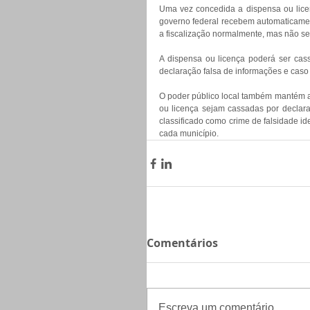
Uma vez concedida a dispensa ou licen
governo federal recebem automaticamen
a fiscalização normalmente, mas não ser
A dispensa ou licença poderá ser ca
declaração falsa de informações e caso 
O poder público local também mantém a
ou licença sejam cassadas por declara
classificado como crime de falsidade id
cada município.
Comentários
Escreva um comentário