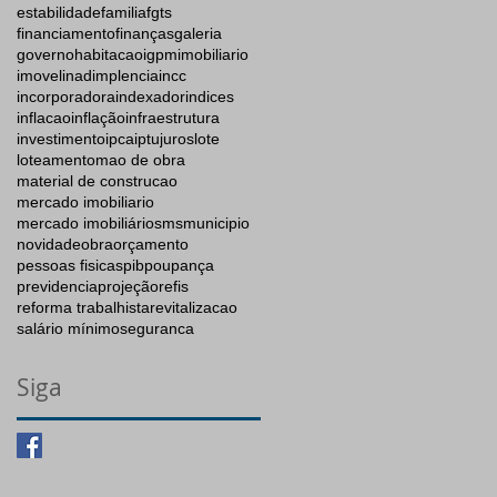
estabilidade
familia
fgts
financiamento
finanças
galeria
governo
habitacao
igpm
imobiliario
imovel
inadimplencia
incc
incorporadora
indexador
indices
inflacao
inflação
infraestrutura
investimento
ipca
iptu
juros
lote
loteamento
mao de obra
material de construcao
mercado imobiliario
mercado imobiliários
ms
municipio
novidade
obra
orçamento
pessoas fisicas
pib
poupança
previdencia
projeção
refis
reforma trabalhista
revitalizacao
salário mínimo
seguranca
Siga