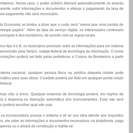
beiros. Nesse caso, o poder público liberará automaticamente os alvarás 
uerente subir informações e documentos e efetuar o pagamento da taxa de 
, esse pagamento não será necessário.
 da Economia se limitou a dizer que o custo será “menor que uma corrida de 
regar papéis”. Além da taxa do serviço digital, os interessados continuam 
nicipais e dos bombeiros, de acordo com as regras locais.
isco tipo A e B, os municípios precisam subir as informações para um sistema 
esenvolvido pela Serpro, estatal federal de tecnologia da informação. O nome 
ormações poderá ser feito pelas prefeituras e Corpos de Bombeiros a partir 
stema nacional, qualquer pessoa física ou jurídica daquela cidade pode 
omático para suas obras. O pedido poderá ser feito em qualquer portal criado 
federal.
mas não a única. Qualquer empresa de tecnologia poderá, em regime de 
irá a dispensa ou liberação automática dos licenciamentos. Esse site será 
o poderá escolher qual site usar.
a ou incorporadora acessa o sistema e vê se sua obra atende aos requisitos 
is, ele sobe as informações e documentos necessários na plataforma, paga 
spensa ou o alvará de construção e habite-se.