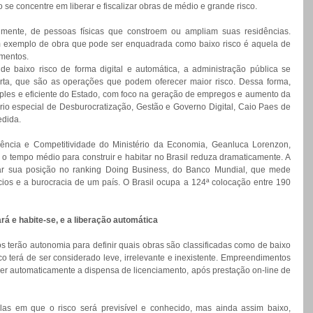
 se concentre em liberar e fiscalizar obras de médio e grande risco.
palmente, de pessoas físicas que constroem ou ampliam suas residências. 
 exemplo de obra que pode ser enquadrada como baixo risco é aquela de 
imentos.
de baixo risco de forma digital e automática, a administração pública se 
rta, que são as operações que podem oferecer maior risco. Dessa forma, 
ples e eficiente do Estado, com foco na geração de empregos e aumento da 
rio especial de Desburocratização, Gestão e Governo Digital, Caio Paes de 
edida.
ência e Competitividade do Ministério da Economia, Geanluca Lorenzon, 
o tempo médio para construir e habitar no Brasil reduza dramaticamente. A 
ar sua posição no ranking Doing Business, do Banco Mundial, que mede 
ios e a burocracia de um país. O Brasil ocupa a 124ª colocação entre 190 
rá e habite-se, e a liberação automática
s terão autonomia para definir quais obras são classificadas como de baixo 
isco terá de ser considerado leve, irrelevante e inexistente. Empreendimentos 
r automaticamente a dispensa de licenciamento, após prestação on-line de 
las em que o risco será previsível e conhecido, mas ainda assim baixo, 