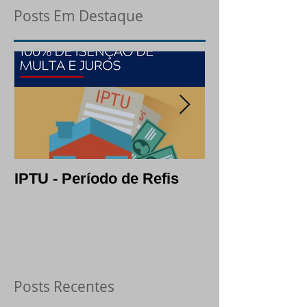
Posts Em Destaque
IPTU - Período de Refis
Lotes: opção c
segura em per
crise
Posts Recentes