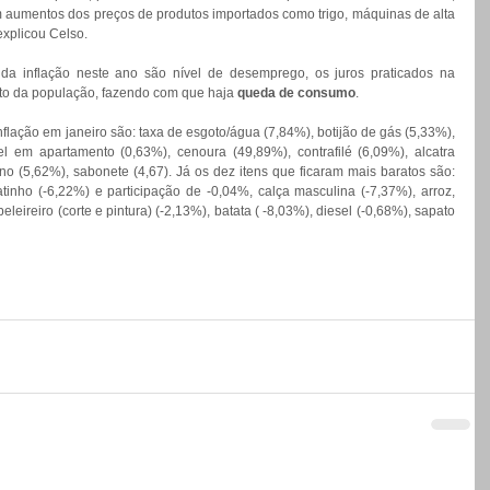
om aumentos dos preços de produtos importados como trigo, máquinas de alta 
explicou Celso. 
a inflação neste ano são nível de desemprego, os juros praticados na 
to da população, fazendo com que haja 
queda de consumo
.
nflação em janeiro são: taxa de esgoto/água (7,84%), botijão de gás (5,33%), 
 em apartamento (0,63%), cenoura (49,89%), contrafilé (6,09%), alcatra 
no (5,62%), sabonete (4,67). Já os dez itens que ficaram mais baratos são: 
tinho (-6,22%) e participação de -0,04%, calça masculina (-7,37%), arroz, 
leireiro (corte e pintura) (-2,13%), batata ( -8,03%), diesel (-0,68%), sapato 