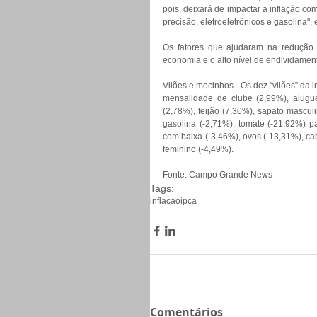
pois, deixará de impactar a inflação c
precisão, eletroeletrônicos e gasolina", 
Os fatores que ajudaram na redução d
economia e o alto nível de endividamen
Vilões e mocinhos - Os dez “vilões” da i
mensalidade de clube (2,99%), aluguel
(2,78%), feijão (7,30%), sapato masculi
gasolina (-2,71%), tomate (-21,92%) pa
com baixa (-3,46%), ovos (-13,31%), cabe
feminino (-4,49%).
Fonte: Campo Grande News
Tags:
inflacao
ipca
Comentários