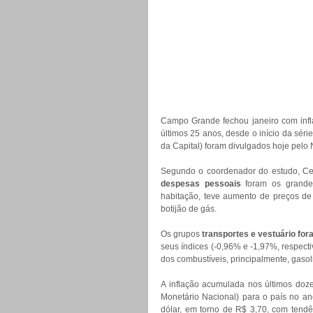
Campo Grande fechou janeiro com infl
últimos 25 anos, desde o início da séri
da Capital) foram divulgados hoje pelo
Segundo o coordenador do estudo, Ce
despesas pessoais
 foram os grande
habitação, teve aumento de preços de 
botijão de gás.
Os grupos 
transportes e vestuário for
seus índices (-0,96% e -1,97%, respecti
dos combustíveis, principalmente, gasoli
A inflação acumulada nos últimos doz
Monetário Nacional) para o país no ano
dólar, em torno de R$ 3,70, com tendên