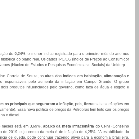
ação de 
0,24%
, o menor índice registrado para o primeiro mês do ano nos 
e histórica do plano real. Os dados IPC/CG (Índice de Preços ao Consumidor 
 Nepes (Núcleo de Estudos e Pesquisas Econômicas e Sociais) da Uniderp.
lso Correia de Souza, as 
altas dos índices em habitação, alimentação e 
s responsáveis pelo aumento da inflação em Campo Grande. O grupo 
dois produtos influenciados pelo governo, como taxa de água e esgoto e 
am os principais que seguraram a inflação
, pois, tiveram altas deflações em 
vamente). Essa nova política de preços da Petrobrás tem feito cair os preços 
na e diesel.
e meses está em 3,69%, 
abaixo da meta inflacionária
 do CNM (Conselho 
 de 2019, cujo centro da meta é de inflação de 4,25%. "A estabilidade do 
cia de queda, pode continuar trazendo alívio para a economia brasileira, 