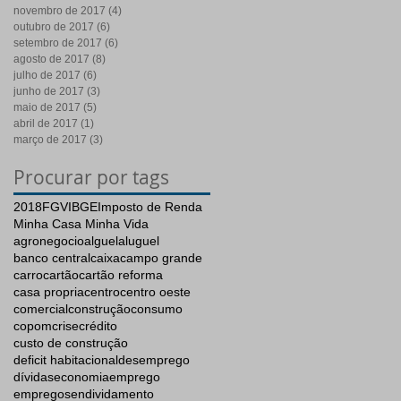
novembro de 2017
(4)
4 posts
outubro de 2017
(6)
6 posts
setembro de 2017
(6)
6 posts
agosto de 2017
(8)
8 posts
julho de 2017
(6)
6 posts
junho de 2017
(3)
3 posts
maio de 2017
(5)
5 posts
abril de 2017
(1)
1 post
março de 2017
(3)
3 posts
Procurar por tags
2018
FGV
IBGE
Imposto de Renda
Minha Casa Minha Vida
agronegocio
alguel
aluguel
banco central
caixa
campo grande
carro
cartão
cartão reforma
casa propria
centro
centro oeste
comercial
construção
consumo
copom
crise
crédito
custo de construção
deficit habitacional
desemprego
dívidas
economia
emprego
empregos
endividamento