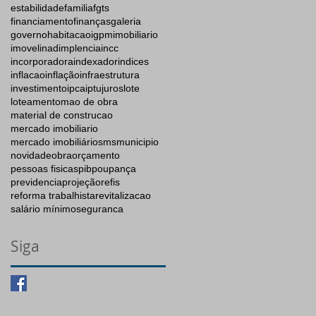
estabilidade
familia
fgts
financiamento
finanças
galeria
governo
habitacao
igpm
imobiliario
imovel
inadimplencia
incc
incorporadora
indexador
indices
inflacao
inflação
infraestrutura
investimento
ipca
iptu
juros
lote
loteamento
mao de obra
material de construcao
mercado imobiliario
mercado imobiliários
ms
municipio
novidade
obra
orçamento
pessoas fisicas
pib
poupança
previdencia
projeção
refis
reforma trabalhista
revitalizacao
salário mínimo
seguranca
Siga