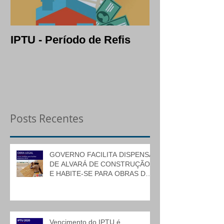
IPTU - Período de Refis
Lotes: opção c
segura em per
crise
Posts Recentes
GOVERNO FACILITA DISPENSA
DE ALVARÁ DE CONSTRUÇÃO
E HABITE-SE PARA OBRAS DE
BAIXO RISCO
Vencimento do IPTU é