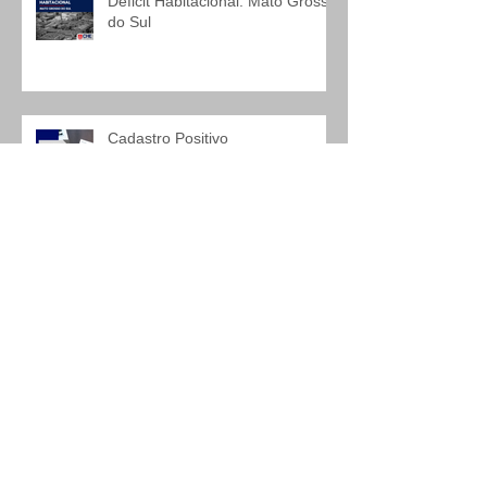
Deficit Habitacional: Mato Grosso
do Sul
Cadastro Positivo
Arquivo
dezembro de 2020
(1)
1 post
outubro de 2020
(1)
1 post
junho de 2020
(1)
1 post
maio de 2020
(1)
1 post
novembro de 2019
(1)
1 post
agosto de 2019
(1)
1 post
julho de 2019
(1)
1 post
abril de 2019
(3)
3 posts
fevereiro de 2019
(1)
1 post