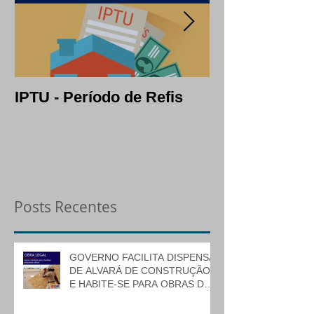
IPTU - Período de Refis
Lotes: opção c
segura em per
crise
Posts Recentes
GOVERNO FACILITA DISPENSA
DE ALVARÁ DE CONSTRUÇÃO
E HABITE-SE PARA OBRAS DE
BAIXO RISCO