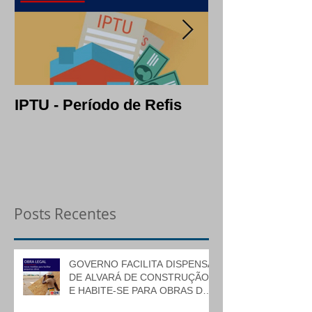
IPTU - Período de Refis
Lotes: opção c
segura em per
crise
Posts Recentes
GOVERNO FACILITA DISPENSA
DE ALVARÁ DE CONSTRUÇÃO
E HABITE-SE PARA OBRAS DE
BAIXO RISCO