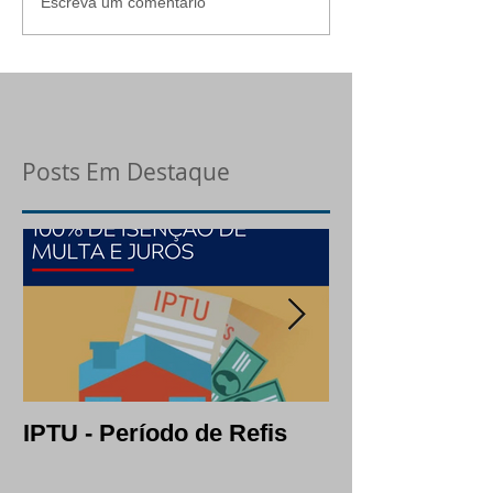
Escreva um comentário
Posts Em Destaque
IPTU - Período de Refis
Lotes: opção c
segura em per
crise