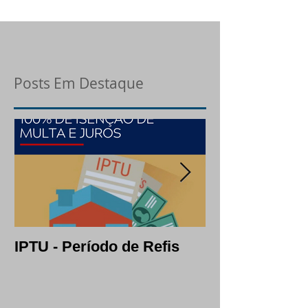
Posts Em Destaque
IPTU - Período de Refis
Lotes: opção c
segura em per
crise