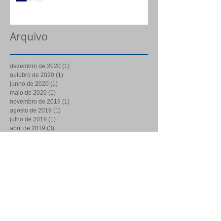
Arquivo
dezembro de 2020
(1)
1 post
outubro de 2020
(1)
1 post
junho de 2020
(1)
1 post
maio de 2020
(1)
1 post
novembro de 2019
(1)
1 post
agosto de 2019
(1)
1 post
julho de 2019
(1)
1 post
abril de 2019
(3)
3 posts
fevereiro de 2019
(1)
1 post
janeiro de 2019
(1)
1 post
dezembro de 2018
(1)
1 post
outubro de 2018
(1)
1 post
setembro de 2018
(1)
1 post
agosto de 2018
(1)
1 post
julho de 2018
(1)
1 post
maio de 2018
(1)
1 post
abril de 2018
(2)
2 posts
março de 2018
(3)
3 posts