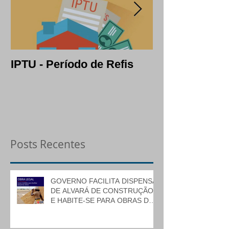
IPTU - Período de Refis
Lotes: opção c
segura em per
crise
Posts Recentes
GOVERNO FACILITA DISPENSA
DE ALVARÁ DE CONSTRUÇÃO
E HABITE-SE PARA OBRAS DE
BAIXO RISCO