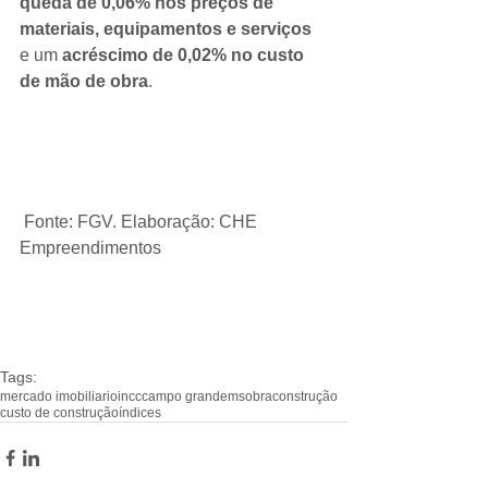
queda de 0,06% nos preços de 
materiais, equipamentos e serviços
e um 
acréscimo de 0,02% no custo 
de mão de obra
.
 Fonte: FGV. Elaboração: CHE 
Empreendimentos
Tags:
mercado imobiliario
incc
campo grande
ms
obra
construção
custo de construção
índices